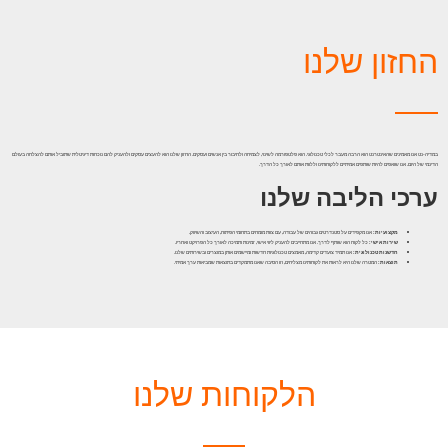
החזון שלנו
במדיה-נט אנו מאמינים שהאינטרנט הוא הרבה מעבר לכלי טכנולוגי. הוא פלטפורמה לשינוי, לצמיחה ולחיבור בין אנשים ועסקים. החזון שלנו הוא להעצים עסקים ולהעניק להם נוכחות דיגיטלית שתוביל אותם להצלחה בעולם
הדינמי של היום. אנו שואפים להיות שותפים אמיתיים ללקוחותינו וללוות אותם לאורך כל הדרך.
ערכי הליבה שלנו
מקצועיות:
אנו מקפידים על סטנדרטים גבוהים של עבודה, עם צוות מומחים בתחומי הפיתוח, העיצוב והשיווק.
שירות אישי:
כל לקוח הוא שותף לדרך. אנו מתחייבים להעניק ליווי אישי, זמינות ותמיכה לאורך כל הפרויקט ואחריו.
חדשנות טכנולוגית:
אנו תמיד צועדים קדימה, מאמצים טכנולוגיות חדשות ומיישמים אותן במוצרים ובשירותים שלנו.
תוצאות:
המטרה שלנו היא לראות את לקוחותינו מצליחים, וזו הסיבה שאנו מתמקדים בתוצאות שמביאות ערך אמיתי.
הלקוחות שלנו