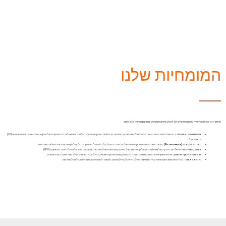
המומחיות שלנו
הניסיון הרב והגישה הייחודית שלנו מאפשרים לנו להציע פתרונות מקיפים ומותאמים אישית לכל לקוח:
פיתוח אתרי אינטרנט:
בניית אתרים מודרניים, נגישים וידידותיים למשתמש, תוך שימוש בטכנולוגיות המתקדמות ביותר. כל אתר מותאם לצרכים העסקיים של הלקוח, עם דגש על חוויית משתמש (UX)
יוצאת דופן.\n
חנויות מקוונות (E-commerce):
פיתוח חנויות דיגיטליות מתקדמות המשלבות מערכת ניהול קלה לתפעול, חוויית קנייה חלקה ללקוחות, ופתרונות תשלום מאובטחים.
ניהול קמפיינים דיגיטליים:
תכנון, ניהול ואופטימיזציה של קמפיינים בגוגל, פייסבוק, אינסטגרם ופלטפורמות נוספות, עם דגש על הגדלת החזר ההשקעה (ROI).
שירותי תחזוקה ואחסון:
שירותי אחסון אתרים מאובטחים עם תמיכה טכנית מקצועית ותחזוקה שוטפת, כדי להבטיח שהאתר שלך תמיד פועל בצורה מיטבית.
מיתוג דיגיטלי:
יצירת זהות מותג חזקה ודומיננטית המותאמת לעולם הדיגיטלי, החל מעיצוב לוגו ועד לשפה עיצובית אחידה בכל הפלטפורמות.